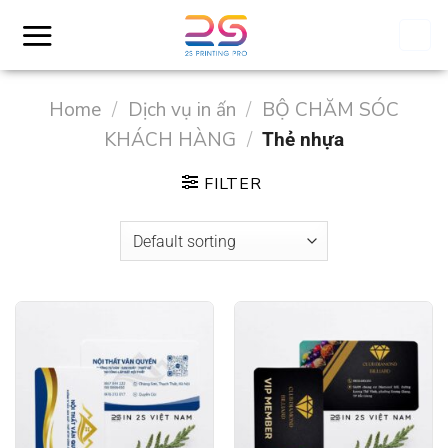
Skip
to
content
Home
/
Dịch vụ in ấn
/
BỘ CHĂM SÓC
KHÁCH HÀNG
/
Thẻ nhựa
FILTER