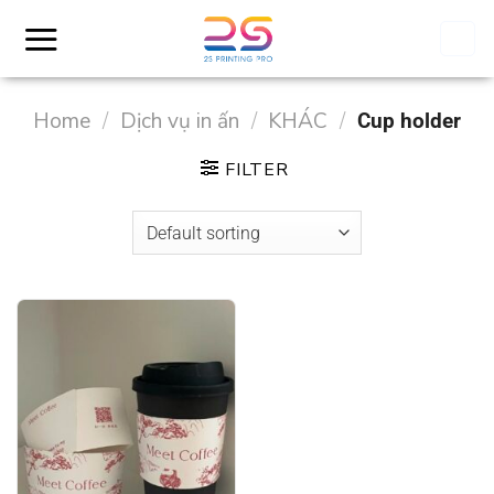
Skip
to
content
Home
/
Dịch vụ in ấn
/
KHÁC
/
Cup holder
FILTER