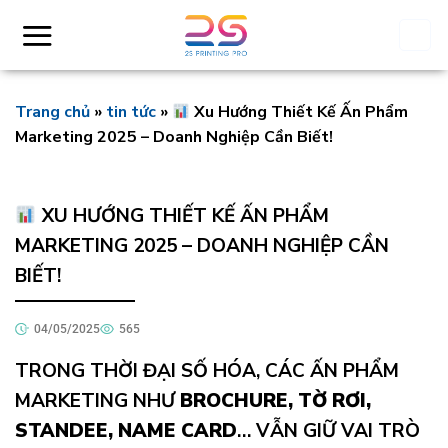
Skip
to
content
Trang chủ
»
tin tức
»
Xu Hướng Thiết Kế Ấn Phẩm
Marketing 2025 – Doanh Nghiệp Cần Biết!
XU HƯỚNG THIẾT KẾ ẤN PHẨM
MARKETING 2025 – DOANH NGHIỆP CẦN
BIẾT!
04/05/2025
565
TRONG THỜI ĐẠI SỐ HÓA, CÁC ẤN PHẨM
MARKETING NHƯ
BROCHURE, TỜ RƠI,
STANDEE, NAME CARD
… VẪN GIỮ VAI TRÒ