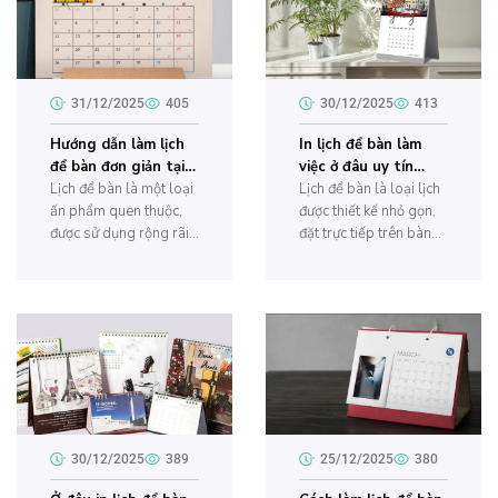
Thay vì mua sẵn, bạn
thương. Không chỉ giúp
hoàn toàn có thể tự tay
bạn theo dõi và quản
làm lịch để bàn để sử...
lý thời gian hiệu quả,
chiếc lịch còn...
31/12/2025
405
30/12/2025
413
Hướng dẫn làm lịch
In lịch để bàn làm
để bàn đơn giản tại
việc ở đâu uy tín
nhà?
Lịch để bàn là một loại
chất lượng?
Lịch để bàn là loại lịch
ấn phẩm quen thuộc,
được thiết kế nhỏ gọn,
được sử dụng rộng rãi
đặt trực tiếp trên bàn
trong văn phòng cũng
làm việc hoặc bàn học,
như trong các gia đình.
giúp người dùng dễ
Không chỉ giúp theo
dàng theo dõi ngày
dõi thời gian, lịch để
tháng và hỗ trợ quản lý
bàn còn góp phần
công việc một cách
trang trí và tạo cảm
hiệu quả. Sản phẩm
hứng cho không gian
thường được in trên
làm việc, học tập.
chất liệu giấy dày, chất
Trong bài viết này,
lượng cao, khổ...
In2s...
30/12/2025
389
25/12/2025
380