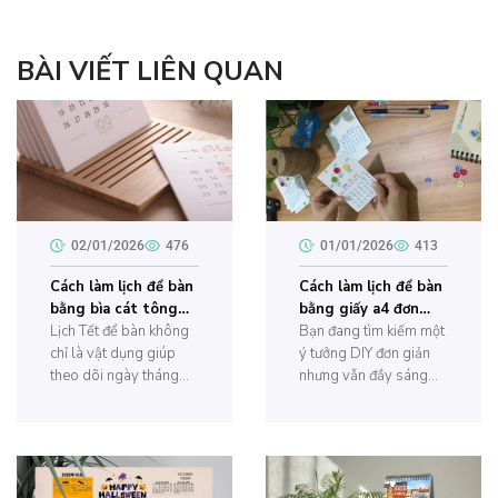
BÀI VIẾT LIÊN QUAN
02/01/2026
476
01/01/2026
413
Cách làm lịch để bàn
Cách làm lịch để bàn
bằng bìa cát tông
bằng giấy a4 đơn
đơn giản tại nhà?
Lịch Tết để bàn không
giản tại nhà?
Bạn đang tìm kiếm một
chỉ là vật dụng giúp
ý tưởng DIY đơn giản
theo dõi ngày tháng
nhưng vẫn đầy sáng
một cách thuận tiện mà
tạo để làm quà tặng
còn là món đồ trang trí
hoặc trang trí bàn làm
nhỏ xinh, góp phần
việc? Hãy thử tự tay
làm đẹp không gian
làm lịch để bàn bằng
làm việc và học tập.
giấy A4 siêu dễ